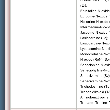
Echimidine (Em); E
(Er);
Erucifoline-N-oxide
Europine-N-oxide (
Heliotrine-N-oxide
Intermedine-N-oxid
Jacobine-N-oxide (
Lasiocarpine (Lc);
Lasiocarpine-N-oxi
Lycopsamine-N-oxi
Monocrotaline-N-ox
N-oxide (ReN); Sen
Senecionine-N-oxid
Seneciphylline-N-o
Senecivernine (Sv)
Senecivernine-N-ox
Trichodesmine (Td
Tropan Alkaloid (T
Aminobenztropine; 
Tropane; Tropine; 