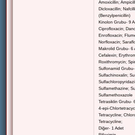
Amoxicillin; Ampicil
Dicloxacillin; Nafcil
(Benzylpenicillin)
Kinolon Grubu- 9 A
Ciprofloxacin; Dano
Enrofloxacin; Flume
Norfloxacin; Sarafl
Makrolid Grubu- 6 
Cefalexin; Erythrom
Roxithromycin; Spi
Sulfonamid Grubu-
Sulfachinoxalin; Su
Sulfachloropyridazi
Sulfamethazine; Sul
Sulfamethoxazole
Tetrasiklin Grubu- 
4-epi-Chlortetracyc
Tetracycline; Chlor
Tetracycline;
Diğer- 1 Adet
Rifaximin