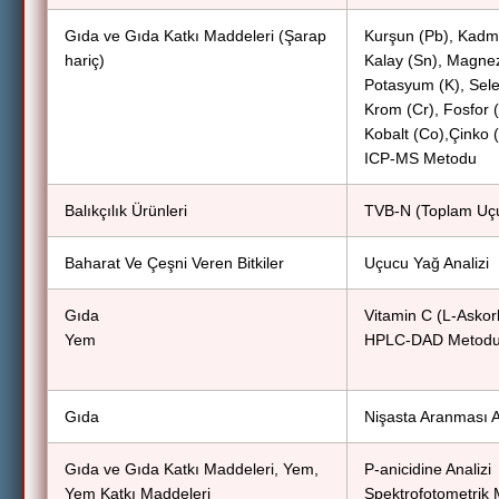
Gıda ve Gıda Katkı Maddeleri (Şarap
Kurşun (Pb), Kadmi
hariç)
Kalay (Sn), Magne
Potasyum (K), Sel
Krom (Cr), Fosfor 
Kobalt (Co),Çinko (
ICP-MS Metodu
Balıkçılık Ürünleri
TVB-N (Toplam Uçuc
Baharat Ve Çeşni Veren Bitkiler
Uçucu Yağ Analizi
Gıda
Vitamin C (L-Askorb
Yem
HPLC-DAD Metod
Gıda
Nişasta Aranması A
Gıda ve Gıda Katkı Maddeleri, Yem,
P-anicidine Analizi
Yem Katkı Maddeleri
Spektrofotometrik 