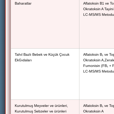
Baharatlar
Aflatoksin B1 ve T
Okratoksin A Tayini
LC-MS/MS Metodu
Tahıl Bazlı Bebek ve Küçük Çocuk
Aflatoksin B₁ ve To
EkGıdaları
Okratoksin A,Zeral
Fumonisin (FB₁ + 
LC-MS/MS Metodu
Kurutulmuş Meyveler ve ürünleri,
Aflatoksin B₁ ve To
Kurutulmuş Sebzeler ve ürünleri
Okratoksin A