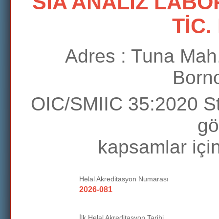
SİA ANALİZ LABO
TİC.
Adres : Tuna Mah.
Born
OIC/SMIIC 35:2020 St
gö
kapsamlar için
Helal Akreditasyon Numarası
2026-081
İlk Helal Akreditasyon Tarihi