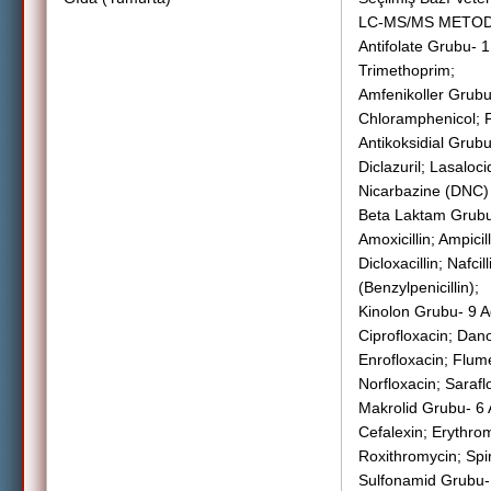
LC-MS/MS METO
Antifolate Grubu- 1
Trimethoprim;
Amfenikoller Grubu
Chloramphenicol; F
Antikoksidial Grub
Diclazuril; Lasalo
Nicarbazine (DNC)
Beta Laktam Grubu
Amoxicillin; Ampicil
Dicloxacillin; Nafcil
(Benzylpenicillin);
Kinolon Grubu- 9 A
Ciprofloxacin; Dano
Enrofloxacin; Flume
Norfloxacin; Sarafl
Makrolid Grubu- 6 
Cefalexin; Erythro
Roxithromycin; Spi
Sulfonamid Grubu-