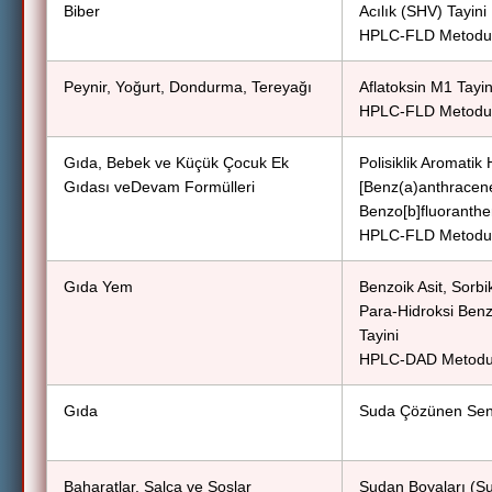
Biber
Acılık (SHV) Tayini
HPLC-FLD Metodu
Peynir, Yoğurt, Dondurma, Tereyağı
Aflatoksin M1 Tayin
HPLC-FLD Metodu
Gıda, Bebek ve Küçük Çocuk Ek
Polisiklik Aromatik
Gıdası veDevam Formülleri
[Benz(a)anthracen
Benzo[b]fluoranthe
HPLC-FLD Metodu
Gıda Yem
Benzoik Asit, Sorbik 
Para-Hidroksi Benz
Tayini
HPLC-DAD Metod
Gıda
Suda Çözünen Sent
Baharatlar, Salça ve Soslar
Sudan Boyaları (Su