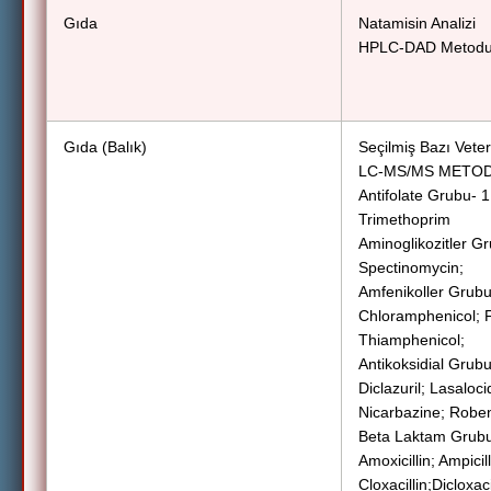
Gıda
Natamisin Analizi
HPLC-DAD Metod
Gıda (Balık)
Seçilmiş Bazı Veteri
LC-MS/MS METO
Antifolate Grubu- 1
Trimethoprim
Aminoglikozitler G
Spectinomycin;
Amfenikoller Grubu
Chloramphenicol; Fl
Thiamphenicol;
Antikoksidial Grubu
Diclazuril; Lasalo
Nicarbazine; Robe
Beta Laktam Grubu
Amoxicillin; Ampicil
Cloxacillin;Dicloxaci