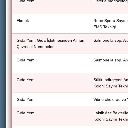
Gıda Yem
Listeria monocyto
Ekmek
Rope Sporu Sayım
EMS Tekniği
Gıda,Yem, Gıda İşletmesinden Alınan
Salmonella spp. A
Çevresel Numuneler
Gıda Yem
Salmonella spp. A
Gıda Yem
Sülfit İndirgeyen A
Koloni Sayım Tekni
Gıda Yem
Vibrio cholerae ve
Gıda Yem
Laktik Asit Bakteril
Koloni Sayım Tekni