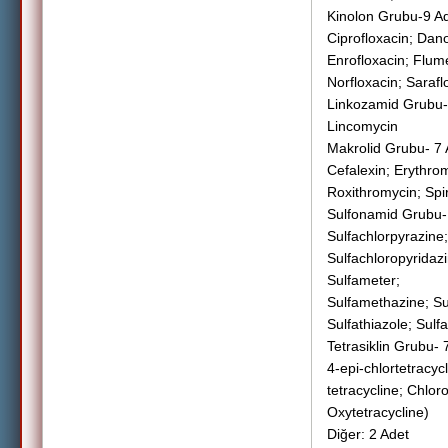
Kinolon Grubu-9 A
Ciprofloxacin; Dano
Enrofloxacin; Flume
Norfloxacin; Sarafl
Linkozamid Grubu-
Lincomycin
Makrolid Grubu- 7 
Cefalexin; Erythro
Roxithromycin; Spir
Sulfonamid Grubu-
Sulfachlorpyrazine;
Sulfachloropyridazi
Sulfameter;
Sulfamethazine; Su
Sulfathiazole; Sul
Tetrasiklin Grubu- 
4-epi-chlortetracycl
tetracycline; Chlor
Oxytetracycline)
Diğer: 2 Adet