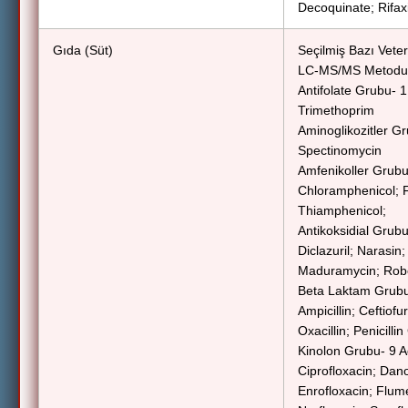
Decoquinate; Rifax
Gıda (Süt)
Seçilmiş Bazı Veteri
LC-MS/MS Metodu
Antifolate Grubu- 1
Trimethoprim
Aminoglikozitler G
Spectinomycin
Amfenikoller Grubu
Chloramphenicol; Fl
Thiamphenicol;
Antikoksidial Grubu
Diclazuril; Narasin
Maduramycin; Rob
Beta Laktam Grubu
Ampicillin; Ceftiofu
Oxacillin; Penicillin
Kinolon Grubu- 9 A
Ciprofloxacin; Dano
Enrofloxacin; Flume