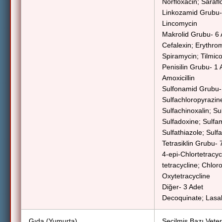
Norfloxacin; Sarafl
Linkozamid Grubu-
Lincomycin
Makrolid Grubu- 6 
Cefalexin; Erythro
Spiramycin; Tilmico
Penisilin Grubu- 1 
Amoxicillin
Sulfonamid Grubu-
Sulfachloropyrazine
Sulfachinoxalin; Su
Sulfadoxine; Sulfa
Sulfathiazole; Sul
Tetrasiklin Grubu- 
4-epi-Chlortetracycl
tetracycline; Chlor
Oxytetracycline
Diğer- 3 Adet
Decoquinate; Lasal
Gıda (Yumurta)
Seçilmiş Bazı Veteri