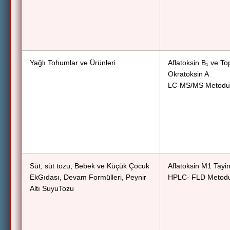
Yağlı Tohumlar ve Ürünleri
Aflatoksin B₁ ve To
Okratoksin A
LC-MS/MS Metodu
Süt, süt tozu, Bebek ve Küçük Çocuk
Aflatoksin M1 Tayin
EkGıdası, Devam Formülleri, Peynir
HPLC- FLD Metod
Altı SuyuTozu