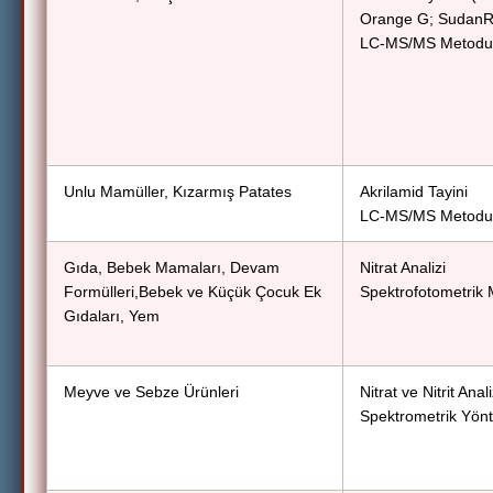
Orange G; SudanRe
LC-MS/MS Metodu
Unlu Mamüller, Kızarmış Patates
Akrilamid Tayini
LC-MS/MS Metodu
Gıda, Bebek Mamaları, Devam
Nitrat Analizi
Formülleri,Bebek ve Küçük Çocuk Ek
Spektrofotometrik 
Gıdaları, Yem
Meyve ve Sebze Ürünleri
Nitrat ve Nitrit Anali
Spektrometrik Yön