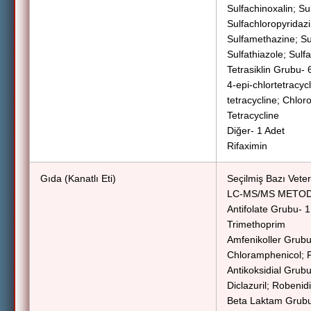
Sulfachinoxalin; Su
Sulfachloropyridazi
Sulfamethazine; Su
Sulfathiazole; Sul
Tetrasiklin Grubu- 
4-epi-chlortetracycl
tetracycline; Chlor
Tetracycline
Diğer- 1 Adet
Rifaximin
Gıda (Kanatlı Eti)
Seçilmiş Bazı Veteri
LC-MS/MS METO
Antifolate Grubu- 1
Trimethoprim
Amfenikoller Grubu
Chloramphenicol; F
Antikoksidial Grubu
Diclazuril; Robenid
Beta Laktam Grubu