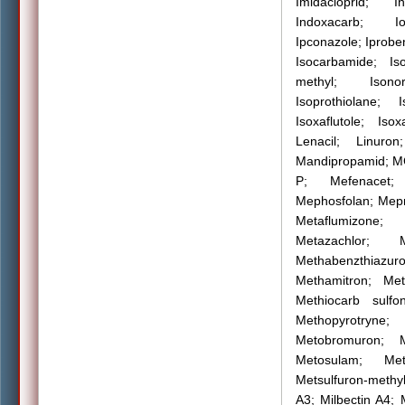
Imidacloprid; I
Indoxacarb; Iod
Ipconazole; Iproben
Isocarbamide; Is
methyl; Isonor
Isoprothiolane; 
Isoxaflutole; Iso
Lenacil; Linuro
Mandipropamid; 
P; Mefenacet; M
Mephosfolan; Mepr
Metaflumizone; 
Metazachlor; 
Methabenzthiazu
Methamitron; Met
Methiocarb sulfo
Methopyrotryne
Metobromuron; Me
Metosulam; Met
Metsulfuron-methy
A3; Milbectin A4;