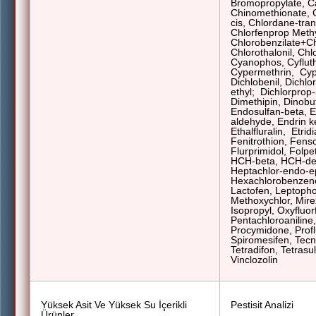
Bromopropylate, C
Chinomethionate, 
cis, Chlordane-tra
Chlorfenprop Methy
Chlorobenzilate+Ch
Chlorothalonil, Chl
Cyanophos, Cyfluth
Cypermethrin,
Cyp
Dichlobenil, Dichl
ethyl
;
Dichlorprop-
Dimethipin, Dinobu
Endosulfan-beta, E
aldehyde, Endrin 
Ethalfluralin,
Etrid
Fenitrothion, Fenso
Flurprimidol, Folp
HCH-beta, HCH-de
Heptachlor-endo-e
Hexachlorobenzene,
Lactofen, Leptopho
Methoxychlor, Mirex,
Isopropyl, Oxyfluor
Pentachloroaniline
Procymidone, Profl
Spiromesifen, Tecna
Tetradifon, Tetrasul
Vinclozolin
Yüksek Asit Ve Yüksek Su İçerikli
Pestisit Analizi
Ürünler