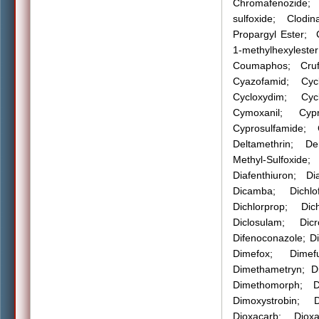
Chromafenozide; 
sulfoxide; Clodin
Propargyl Ester;
1-methylhexyleste
Coumaphos; Crufo
Cyazofamid; Cycl
Cycloxydim; Cyc
Cymoxanil; Cypr
Cyprosulfamide;
Deltamethrin; De
Methyl-Sulfoxide
Diafenthiuron; Di
Dicamba; Dichlof
Dichlorprop;
Dic
Diclosulam; Dicr
Difenoconazole; Di
Dimefox; Dimef
Dimethametryn; D
Dimethomorph; 
Dimoxystrobin; D
Dioxacarb; Diox