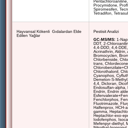
Pentachloroaniline
Procymidone, Profl
Spiromesifen, Tecna
Tetradifon, Tetrasul,
Hayvansal Kökenli
Gıdalardan Elde
Pestisit Analizi
Edilen Yağlar
GC-MS/MS:
1-Naph
DDT, 2-Chloroanili
4,4-DDD, 4,4-DDE, 
Acrinathrin, Aldrin,
Bromocyclen, Brom
Chlorbenside, Chlo
trans, Chlordecone
Chlorobenzilate+Ch
Chlorothalonil, Chl
Cyanophos, Cyfluth
Demeton-S-Methyl,
4,4, Dicloran, Dicof
Endosulfan-alpha, 
Endrin, Endrin ald
Esfenvalerate+Fen
Fenchlorphos, Fenit
Fluotrimazole, Flur
Halfenprox, HCH-a
gamma, Heptachlor
Heptachlor-exo-ep
Iodofenphos, Isoca
Mefenpyr-diethyl, 
Nitrothal-Isopropyl