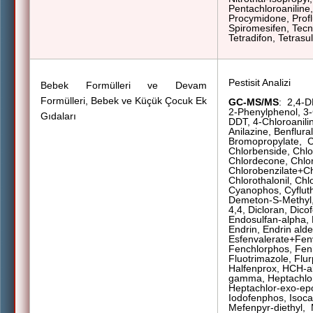
Pentachloroaniline
Procymidone, Profl
Spiromesifen, Tecna
Tetradifon, Tetrasul,
Pestisit Analizi
Bebek Formülleri ve Devam
Formülleri, Bebek ve Küçük Çocuk Ek
GC-MS/MS
:
2,4-D
2-Phenylphenol, 3-
Gıdaları
DDT, 4-Chloroaniline
Anilazine,
Benflura
Bromopropylate,
C
Chlorbenside, Chlo
Chlordecone, Chlor
Chlorobenzilate+Ch
Chlorothalonil, Chl
Cyanophos, Cyfluth
Demeton-S-Methyl,
4,4, Dicloran, Dicof
Endosulfan-alpha, 
Endrin, Endrin ald
Esfenvalerate+Fen
Fenchlorphos, Fenit
Fluotrimazole, Flur
Halfenprox, HCH-a
gamma, Heptachlor
Heptachlor-exo-ep
Iodofenphos, Isoca
Mefenpyr-diethyl,