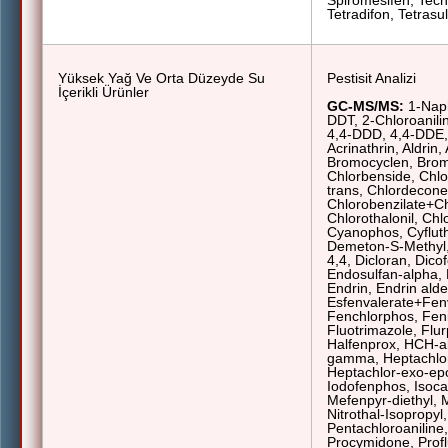
Spiromesifen, Tecna
Tetradifon, Tetrasul,
Yüksek Yağ Ve Orta Düzeyde Su
Pestisit Analizi
İçerikli Ürünler
GC-MS/MS:
1-Naph
DDT, 2-Chloroanili
4,4-DDD, 4,4-DDE, 
Acrinathrin, Aldrin,
Bromocyclen, Brom
Chlorbenside, Chlo
trans, Chlordecone
Chlorobenzilate+Ch
Chlorothalonil, Chl
Cyanophos, Cyfluth
Demeton-S-Methyl,
4,4, Dicloran, Dicof
Endosulfan-alpha, 
Endrin, Endrin ald
Esfenvalerate+Fenva
Fenchlorphos, Fenit
Fluotrimazole, Flur
Halfenprox, HCH-a
gamma
, Heptachlo
Heptachlor-exo-ep
Iodofenphos, Isoca
Mefenpyr-diethyl, M
Nitrothal-Isopropyl
Pentachloroaniline
Procymidone, Profl