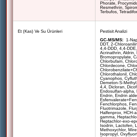
Phorate, Procymido
Resmethrin, Spirome
Terbufos, Tetradifon
Et (Kas) Ve Su Ürünleri
Pestisit Analizi
GC-MS/MS:
1-Nap
DDT, 2-Chloroanili
4,4-DDD, 4,4-DDE, 
Acrinathrin, Aldrin,
Bromopropylate, C
Chlorbufam, Chlord
Chlordecone, Chlor
Chlorobenzilate+Ch
Chlorothalonil, Chl
Cyanophos, Cyfluth
Demeton-S-Methyl,
4,4, Dicloran, Dicof
Endosulfan-alpha, 
Endrin, Endrin ald
Esfenvalerate+Fen
Fenchlorphos, Fenit
Fluotrimazole, Flur
Halfenprox, HCH-a
gamma, Heptachlor
Heptachlor-exo-epo
Isodrin, Lactofen, 
Methoxychlor, Mirex,
Isopropyl, Oxyfluor