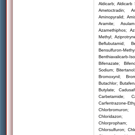
Aldicarb; Aldicarb 
Ametoctradin; A
Aminopyralid; Ami
Aramite; Asulam
Azamethiphos; Azi
Methyl; Aziprotry
Beflubutamid; B
Bensulfuron-M
Benthiavalicarb-I
Bifenazate; Bifen
Sodium; Bitertanol
Bromoxynil; Brom
Butachlor; Butafen
Butylate; Cadusa
Carbetamide; Ca
Carfentrazone-Eth
Chlorbromuron; 
Chloridazon; C
Chlorpropham; C
Chlorsulfuron; Chl