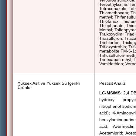
Terbufos sulfoxide
Terbuthylazine; Ter
Tetraconazole; Tet
Thiamethoxam; Thi
methyl; Thifensulf
Thiofanox; Thiofan
Thiophanate; Thioph
Methyl; Tolfenpyra
Tralkoxydim; Triadi
Triasulfuron;
Triaz
Trichlorfon; Triclop
Trifloxystrobin; Tri
metabolite FM-6-1; 
Triflusulfuron-meth
Trinexapac-ethyl; Tr
Vamidothion; Verno
Yüksek Asit ve Yüksek Su İçerikli
Pestisit Analizi
Ürünler
LC-MS/MS
: 2,4 DB
hydroxy propyc
nitrophenol sodium;
acid); 4-Aminopyr
benzylaminopurine
acid; Avermecti
Acetamiprid; Aceto