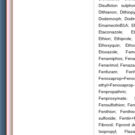
Disulfoton sulpho
Dithianon; Dithiop
Dodemorph; Dodine
EmamectinB1A; EP
Etaconazole; Eth
Ethion; Ethiprole;
Ethoxyquin; Etho
Etoxazole; Fa
Fenamiphos; Fenam
Fenarimol; Fenaza
Fenfuram; Fenh
Fenoxaprop+Fenox
ethyl+Fenoxaprop
Fenpropathrin
Fenproxy
mate;
Fensulfothion; Fen
Fenthion; Fenthi
sulfoxide; Fentin
Fibronil; Fipronil 
Isopropyl; Flaz