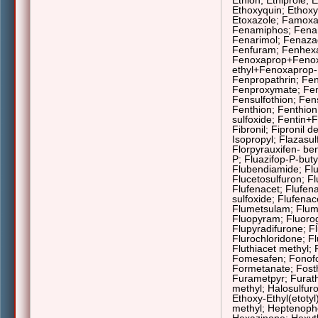
Ethion; Ethiprole; 
Ethoxyquin; Ethoxy
Etoxazole; Famox
Fenamiphos; Fenam
Fenarimol; Fenaza
Fenfuram; Fenhexa
Fenoxaprop+Fenox
ethyl+Fenoxaprop-P
Fenpropathrin; Fe
Fenproxymate; Fen
Fensulfothion; Fens
Fenthion; Fenthion
sulfoxide;
Fentin+F
Fibronil; Fipronil d
Isopropyl; Flazasul
Florpyrauxifen- be
P
;
Fluazifop-P-buty
Flubendiamide; Fl
Flucetosulfuron; Fl
Flufenacet; Flufen
sulfoxide
;
Flufenac
Flumetsulam; Flumi
Fluopyram; Fluorog
Flupyradifurone; F
Flurochloridone; Fl
Fluthiacet methyl; F
Fomesafen; Fonofo
Formetanate
; Fost
Furametpyr; Furath
methyl; Halosulfur
Ethoxy-Ethyl(etoty
methyl
; Heptenoph