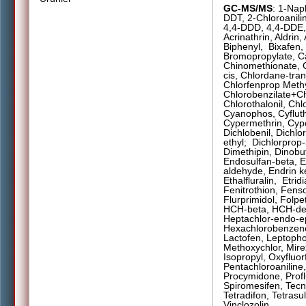
GC-MS/MS
: 1-Nap
DDT, 2-Chloroanili
4,4-DDD, 4,4-DDE, 
Acrinathrin, Aldrin,
Biphenyl,
Bixafen,
Bromopropylate, C
Chinomethionate, 
cis, Chlordane-tra
Chlorfenprop Methy
Chlorobenzilate+Ch
Chlorothalonil, Chl
Cyanophos, Cyfluth
Cypermethrin, Cyp
Dichlobenil, Dichl
ethyl;
Dichlorprop-m
Dimethipin, Dinobu
Endosulfan-beta, E
aldehyde, Endrin k
Ethalfluralin,
Etrid
Fenitrothion, Fenso
Flurprimidol, Folp
HCH-beta, HCH-de
Heptachlor-endo-e
Hexachlorobenzene,
Lactofen, Leptopho
Methoxychlor, Mirex,
Isopropyl, Oxyfluor
Pentachloroaniline
Procymidone, Profl
Spiromesifen, Tecna
Tetradifon, Tetrasu
Vinclozolin