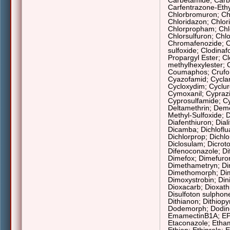
Carbetamide; Carb
Carfentrazone-Ethy
Chlorbromuron; Chl
Chloridazon; Chlor
Chlorpropham; Chlo
Chlorsulfuron; Chlo
Chromafenozide; Ci
sulfoxide; Clodinaf
Propargyl Ester;
Cl
methylhexylester; 
Coumaphos; Crufor
Cyazofamid; Cyclan
Cycloxydim; Cyclur
Cymoxanil; Cyprazi
Cyprosulfamide; C
Deltamethrin; Dem
Methyl-Sulfoxide;
Diafenthiuron; Dial
Dicamba; Dichloflu
Dichlorprop
; Dichl
Diclosulam; Dicroto
Difenoconazole; Di
Dimefox; Dimefuro
Dimethametryn; Di
Dimethomorph; Di
Dimoxystrobin; Din
Dioxacarb; Dioxath
Disulfoton sulphone
Dithianon; Dithiopy
Dodemorph; Dodine
EmamectinB1A; EPN
Etaconazole; Etham