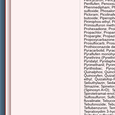
Pencycuron; Pency
Penflufen; Penoxs
Phenmedipham; Phe
sulfoxide; Phosal
Picloram; Picolinaf
butoxide; Piperopho
Pirimiphos-ethyl; P
Primisulfuron meth
Prohexadione; Pro
Propachlor;
Propa
Propargite; Propaz
Propoxycarbazone
Prosulfocarb; Pros
Prothioconazole de
Pyracarbolid; Pyrac
Pyraflufen monohyd
Pyrethrins (Pyrethri
Pyridalyl; Pyridaph
Pyrimethanil; Pyrim
Pyrithiobac;
Pyroq
Quinalphos; Quinc
Quinoxyfen; Quiza
ethyl
;
Quizalofop-P
Sebuthylazin; Seda
Simazine;
Spinetor
(Spinosyn A+D);
S
Spirotetramat-enol
Sulfosulfuron; Sulf
fluvalinate; Tebuc
Tebufonozide; Tebu
Teflubenzuron; Te
Tepraloxydim 3-hydr