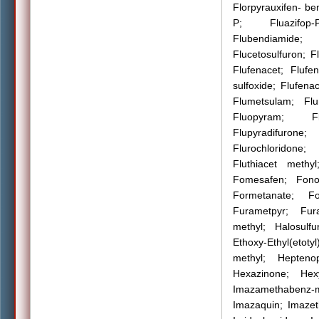
Florpyrauxifen- be
P; Fluazifop-P-
Flubendiamide
Flucetosulfuron; Fl
Flufenacet; Flufen
sulfoxide; Flufena
Flumetsulam; Flu
Fluopyram; Fluo
Flupyradifurone
Flurochloridone; 
Fluthiacet methyl;
Fomesafen; Fonof
Formetanate; Fos
Furametpyr; Fura
methyl; Halosulf
Ethoxy-Ethyl(eto
methyl; Hepteno
Hexazinone; Hexy
Imazamethabenz-m
Imazaquin; Imazet