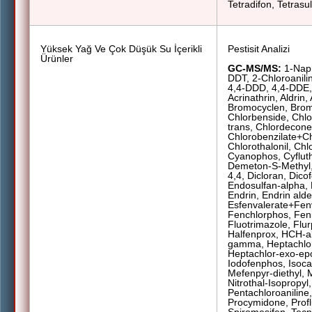
Tetradifon, Tetrasul,
Yüksek Yağ Ve Çok Düşük Su İçerikli
Pestisit Analizi
Ürünler
GC-MS/MS:
1-Naph
DDT, 2-Chloroanili
4,4-DDD, 4,4-DDE, 
Acrinathrin, Aldrin,
Bromocyclen, Brom
Chlorbenside, Chlo
trans, Chlordecone
Chlorobenzilate+Ch
Chlorothalonil, Chl
Cyanophos, Cyfluth
Demeton-S-Methyl,
4,4, Dicloran, Dicof
Endosulfan-alpha, 
Endrin, Endrin ald
Esfenvalerate+Fen
Fenchlorphos, Fenit
Fluotrimazole, Flur
Halfenprox, HCH-a
gamma, Heptachlor
Heptachlor-exo-ep
Iodofenphos, Isoca
Mefenpyr-diethyl, M
Nitrothal-Isopropyl
Pentachloroaniline
Procymidone, Profl