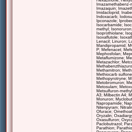
Hexazinone; Hexyth
Imazamethabenz-me
Imazaquin; Imazeth
Imidacloprid; Inabe
Indoxacarb; Iodosu
Ipconazole; Iproben
Isocarbamide; Isoc
methyl; Isonoruron;
Isoprothiolane; Is
Isoxaflutole; Isoxa
Lenacil; Linuron; 
Mandipropamid; 
P;
Mefenacet; Mefen
Mephosfolan; Mepro
Metaflumizone;
Me
Metazachlor; Metc
Methabenzthiazuro
Methamitron; Meth
Methiocarb sulfone
Methopyrotryne; M
Metobromuron;
Me
Metosulam; Metoxu
Metsulfuron-methyl
A3; Milbectin A4; 
Monuron
; Myclobut
Napropamide; Napt
Nitenpyram; Nitrali
Ofurace; Omethoat
Oryzalin; Oxadiarg
Oxasulfuron; Oxyc
Paclobutrazol; Par
Parathion; Parathi