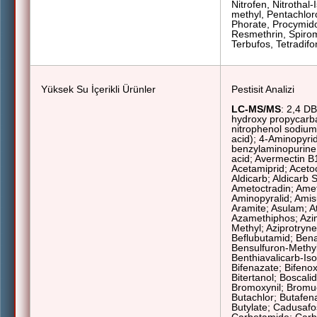
Nitrofen, Nitrothal
methyl, Pentachlor
Phorate, Procymido
Resmethrin, Spirome
Terbufos, Tetradifon
Yüksek Su İçerikli Ürünler
Pestisit Analizi
LC-MS/MS
: 2,4 DB
hydroxy
propycarb
nitrophenol sodium; 
acid); 4-Aminopyrid
benzylaminopurine 
acid;
Avermectin B
Acetamiprid; Acetoc
Aldicarb; Aldicarb S
Ametoctradin; Amet
Aminopyralid; Amis
Aramite; Asulam; At
Azamethiphos; Azim
Methyl; Aziprotryn
Beflubutamid; Bena
Bensulfuron-Methyl
Benthiavalicarb-Is
Bifenazate; Bifenox
Bitertanol; Boscali
Bromoxynil; Bromuc
Butachlor; Butafena
Butylate; Cadusafo