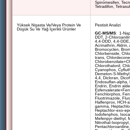
Spiromesifen, Tecna
Tetradifon, Tetrasul,
Yüksek Nişasta Ve/Veya Protein Ve
Pestisit Analizi
Düşük Su Ve Yağ İçerikli Ürünler
GC-MS/MS
:
1-Nap
DDT, 2-Chloroanili
4,4-DDD, 4,4-DDE, 
Acrinathrin, Aldrin,
Bromocyclen, Brom
Chlorbenside, Chlo
trans, Chlordecone
Chlorobenzilate+Ch
Chlorothalonil, Chl
Cyanophos, Cyfluth
Demeton-S-Methyl,
4,4, Dicloran, Dicof
Endosulfan-alpha, 
Endrin, Endrin ald
Esfenvalerate+Fenva
Fenchlorphos, Fenit
Fluotrimazole, Flur
Halfenprox, HCH-a
gamma, Heptachlor
Heptachlor-exo-ep
Iodofenphos, Isoca
Mefenpyr-diethyl, 
Nitrothal-Isopropyl
Pentachloroaniline