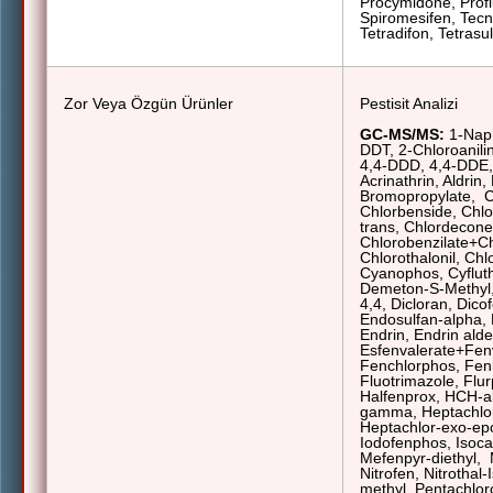
Procymidone, Profl
Spiromesifen, Tecna
Tetradifon, Tetrasul,
Zor Veya Özgün Ürünler
Pestisit Analizi
GC-MS/MS:
1-Naph
DDT, 2-Chloroanili
4,4-DDD, 4,4-DDE, 
Acrinathrin, Aldrin,
Bromopropylate,
C
Chlorbenside, Chlo
trans, Chlordecone
Chlorobenzilate+Ch
Chlorothalonil, Chl
Cyanophos, Cyfluth
Demeton-S-Methyl,
4,4, Dicloran, Dicof
Endosulfan-alpha, 
Endrin, Endrin ald
Esfenvalerate+Fen
Fenchlorphos, Fenit
Fluotrimazole, Flur
Halfenprox, HCH-a
gamma, Heptachlor
Heptachlor-exo-ep
Iodofenphos, Isoca
Mefenpyr-diethyl,
Nitrofen
, Nitrothal
methyl, Pentachlor