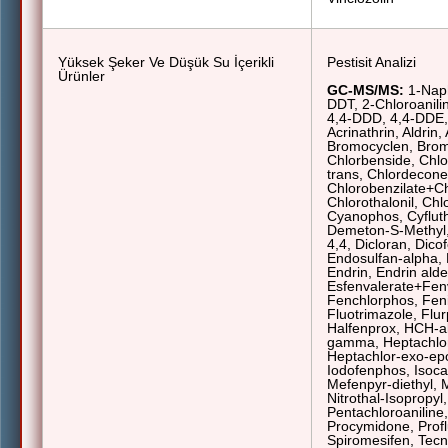
Yüksek Şeker Ve Düşük Su İçerikli
Pestisit Analizi
Ürünler
GC-MS/MS:
1-Naph
DDT, 2-Chloroanili
4,4-DDD, 4,4-DDE, 
Acrinathrin, Aldrin,
Bromocyclen, Brom
Chlorbenside, Chlo
trans, Chlordecone
Chlorobenzilate+Ch
Chlorothalonil, Chl
Cyanophos, Cyfluth
Demeton-S-Methyl,
4,4, Dicloran, Dicof
Endosulfan-alpha, 
Endrin, Endrin ald
Esfenvalerate+Fenva
Fenchlorphos, Fenit
Fluotrimazole, Flur
Halfenprox, HCH-a
gamma, Heptachlor
Heptachlor-exo-ep
Iodofenphos, Isoca
Mefenpyr-diethyl, M
Nitrothal-Isopropyl
Pentachloroaniline
Procymidone, Profl
Spiromesifen, Tecna