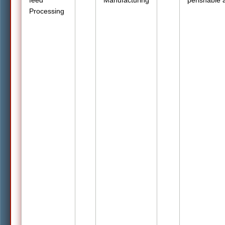
feed
Manufacturing
perishable 
Processing