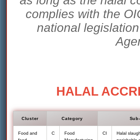
as long as the halal 
complies with the O
national legislatio
Agen
HALAL ACCR
Cluster
Category
Sub
Food and
C
Food
CI
Halal slaug