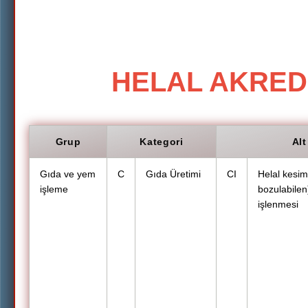
HELAL AKRED
Grup
Kategori
Alt
Gıda ve yem
C
Gıda Üretimi
CI
Helal kesim
işleme
bozulabilen
işlenmesi